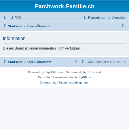
Patchwork-Familie.ch
FAQ
Registrieren
Anmelden
S
Startseite
Foren-Übersicht
u
Information
c
h
Dieses Board ist leider momentan nicht verfügbar.
e
Startseite
Foren-Übersicht
Alle Zeiten sind
UTC+01:00
Powered by
phpBB
® Forum Software © phpBB Limited
Deutsche Übersetzung durch
phpBB.de
Datenschutz
|
Nutzungsbedingungen