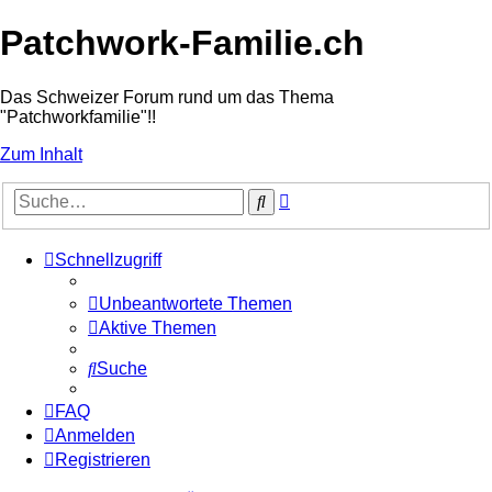
Patchwork-Familie.ch
Das Schweizer Forum rund um das Thema
"Patchworkfamilie"!!
Zum Inhalt
Erweiterte
Suche
Suche
Schnellzugriff
Unbeantwortete Themen
Aktive Themen
Suche
FAQ
Anmelden
Registrieren