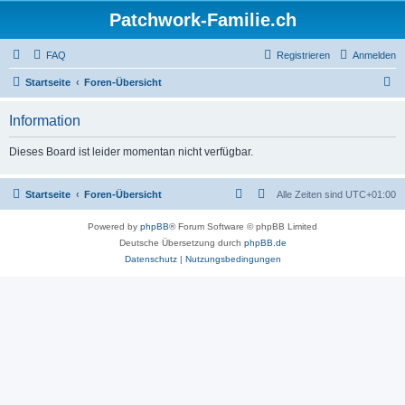
Patchwork-Familie.ch
FAQ
Registrieren
Anmelden
S
Startseite
Foren-Übersicht
u
Information
c
h
Dieses Board ist leider momentan nicht verfügbar.
e
Startseite
Foren-Übersicht
Alle Zeiten sind
UTC+01:00
Powered by
phpBB
® Forum Software © phpBB Limited
Deutsche Übersetzung durch
phpBB.de
Datenschutz
|
Nutzungsbedingungen