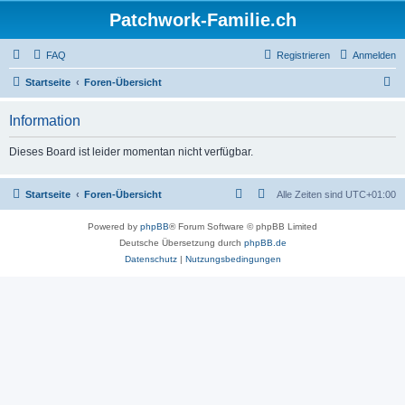
Patchwork-Familie.ch
FAQ
Registrieren
Anmelden
S
Startseite
Foren-Übersicht
u
Information
c
h
Dieses Board ist leider momentan nicht verfügbar.
e
Startseite
Foren-Übersicht
Alle Zeiten sind
UTC+01:00
Powered by
phpBB
® Forum Software © phpBB Limited
Deutsche Übersetzung durch
phpBB.de
Datenschutz
|
Nutzungsbedingungen