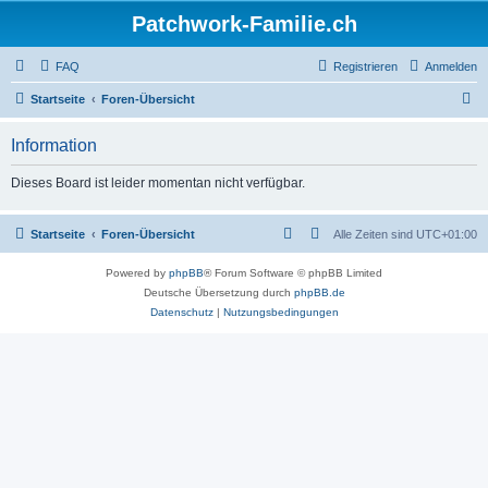
Patchwork-Familie.ch
FAQ
Registrieren
Anmelden
S
Startseite
Foren-Übersicht
u
Information
c
h
Dieses Board ist leider momentan nicht verfügbar.
e
Startseite
Foren-Übersicht
Alle Zeiten sind
UTC+01:00
Powered by
phpBB
® Forum Software © phpBB Limited
Deutsche Übersetzung durch
phpBB.de
Datenschutz
|
Nutzungsbedingungen