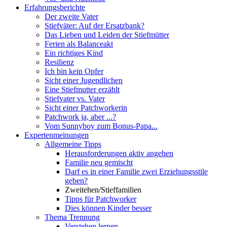
Erfahrungsberichte
Der zweite Vater
Stiefväter: Auf der Ersatzbank?
Das Lieben und Leiden der Stiefmütter
Ferien als Balanceakt
Ein richtiges Kind
Resilienz
Ich bin kein Opfer
Sicht einer Jugendlichen
Eine Stiefmutter erzählt
Stiefvater vs. Vater
Sicht einer Patchworkerin
Patchwork ja, aber ...?
Vom Sunnyboy zum Bonus-Papa...
Expertenmeinungen
Allgemeine Tipps
Herausforderungen aktiv angehen
Familie neu gemischt
Darf es in einer Familie zwei Erziehungsstile
geben?
Zweitehen/Stieffamilien
Tipps für Patchworker
Dies können Kinder besser
Thema Trennung
Verstehen lernen