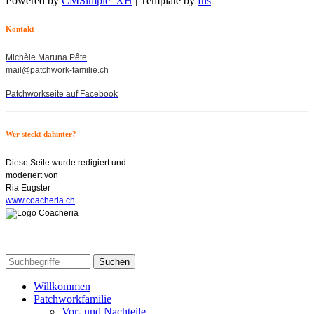
Powered by
CMSimple_XH
| Template by
fhs
Kontakt
Michèle Maruna Pête
mail@patchwork-familie.ch
Patchworkseite auf Facebook
Wer steckt dahinter?
Diese Seite wurde redigiert und
moderiert von
Ria Eugster
www.coacheria.ch
Willkommen
Patchworkfamilie
Vor- und Nachteile